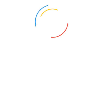
部分目的港疏港效率的下降，直接造成了货轮跳港到附近
港口，再经过陆运或短驳船转运至目的港，大幅增加了航运公
司成本。前期积压的集装箱急需疏港和转运，叠加货运订单仍
在增加，导致部分目的港压力短期内难以缓解，推升了近期的
国际集装箱运价。
在此轮集装箱运价上涨的背后，对应的是集装箱舱位供给
不足。一家维生素原料的生产企业的货运经理沈镇清透露，现
在舱位已经涨到了五六倍的价格。发往北美航线小箱是15000
美元左右，大箱是18000美元左右。